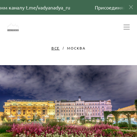
налу t.me/vadyanadya_ru
Присоединяйтесь к наш
ВСЕ
МОСКВА