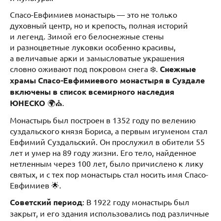
Спасо-Евфимиев монастырь — это не только
духовный центр, но и крепость, полная историй
и легенд. Зимой его белоснежные стены
и разноцветные луковки особенно красивы,
а величавые арки и замысловатые украшения
словно оживают под покровом снега ❄️.
Снежные
храмы Спасо-Евфимиевого монастыря в Суздале
включены в список всемирного наследия
ЮНЕСКО
🌍⛪.
Монастырь был построен в 1352 году по велению
суздальского князя Бориса, а первым игуменом стал
Евфимий Суздальский. Он прослужил в обители 55
лет и умер на 89 году жизни. Его тело, найденное
нетленным через 100 лет, было причислено к лику
святых, и с тех пор монастырь стал носить имя Спасо-
Евфимиев 🌟.
Советский период
: В 1922 году монастырь был
закрыт, и его здания использовались под различные