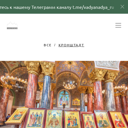
сь к нашему Телеграмм каналу t.me/vadyanadya_ru
ВСЕ
КРОНШТАДТ