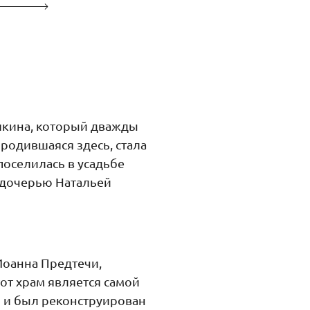
шкина, который дважды
 родившаяся здесь, стала
поселилась в усадьбе
ё дочерью Натальей
Иоанна Предтечи,
от храм является самой
 и был реконструирован