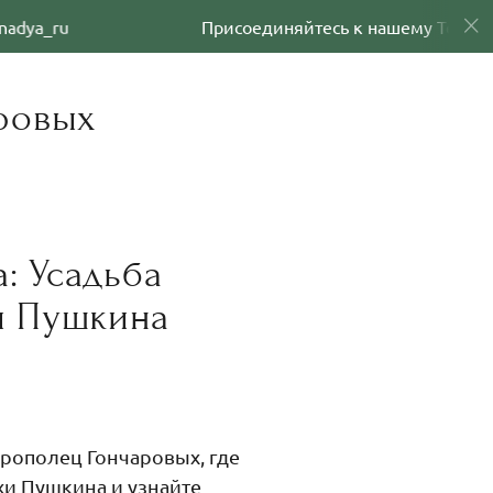
ru
Присоединяйтесь к нашему Телеграмм ка
аровых
: Усадьба
ды Пушкина
Ярополец Гончаровых, где
хи Пушкина и узнайте