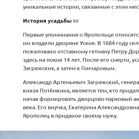
уникальные истории, связанные с этим мес
История усадьбы
📜
Первые упоминания о Яропольце относятся 
им владели дворяне Уские. В 1684 году се
пожаловано отставному гетману Петру До
здесь на покое 14 лет. После его смерти, у
Загряжских, а затем к Гончаровым.
Александр Артемьевич Загряжский, генера
князя Потёмкина, является тем, кто придал
начав формировать дворцово-парковый анс
века. Его внучка, Екатерина Александровн
Ярополец в приданое своему мужу.