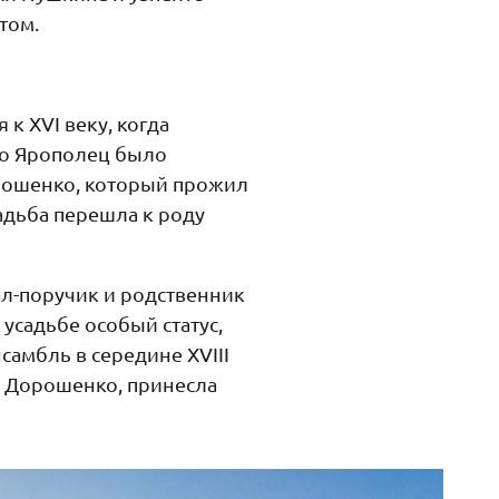
том.
к XVI веку, когда
ло Ярополец было
рошенко, который прожил
садьба перешла к роду
л-поручик и родственник
 усадьбе особый статус,
амбль в середине XVIII
а Дорошенко, принесла