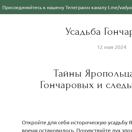
оединяйтесь к нашему Телеграмм каналу t.me/vadyanadya_
Усадьба Гонч
12 мая 2024
Тайны Яропольца
Гончаровых и сле
Откройте для себя историческую усадьбу 
время остановилось. Почувствуйте дух эпо